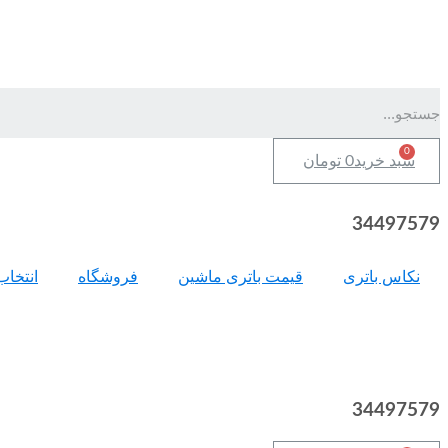
سبد خرید
0
تومان
34497579
نکاس باتری
قیمت باتری ماشین
فروشگاه
انتخاب
34497579