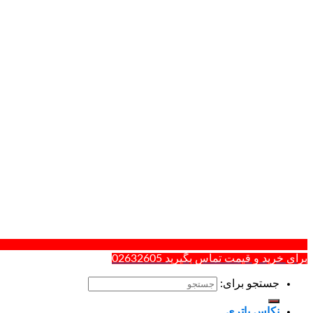
و قیمت تماس بگیرید 02632605
تجو برای:
اس باتری