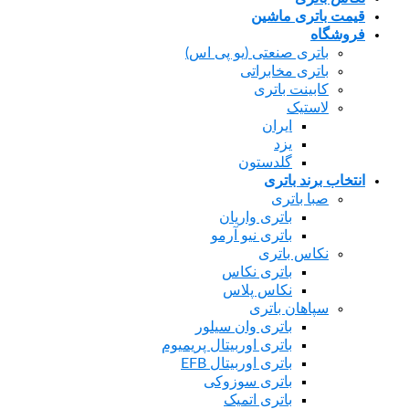
مت باتری ماشین
وشگاه
باتری صنعتی (یو پی اس)
باتری مخابراتی
کابینت باتری
لاستیک
ایران
یزد
گلدستون
تخاب برند باتری
صبا باتری
باتری واریان
باتری نیو آرمو
نکاس باتری
باتری نکاس
نکاس پلاس
سپاهان باتری
باتری وان سیلور
باتری اوربیتال پریمیوم
باتری اوربیتال EFB
باتری سوزوکی
باتری اتمیک