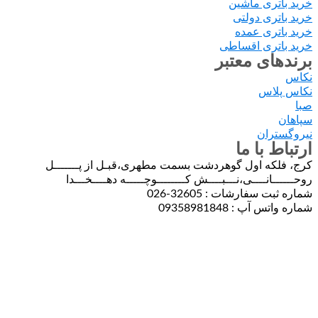
ری ماشین
ری دولتی
ری عمده
تری اقساطی
ای معتبر
اس
ران
 با ما
که اول گوهردشت بسمت مطهری،قبـل از پـــــــل
انــــی،نـــبــــش کــــــــوچـــــه دهــــخـــدا
سفارشات : 32605-026
پ : 09358981848