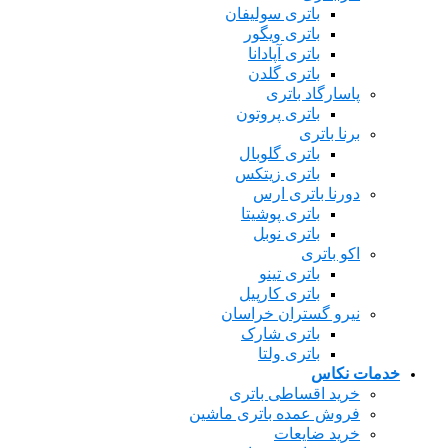
باتری سولیفان
باتری ویگور
باتری آپادانا
باتری گلدن
پاسارگاد باتری
باتری پروتون
برنا باتری
باتری گلوبال
باتری زیتکس
دورنا باتری ارس
باتری پوشیتا
باتری نوبل
اکو باتری
باتری تینو
باتری کارپیل
نیرو گستران خراسان
باتری شارک
باتری ولتا
مات نکاس
خرید اقساطی باتری
فروش عمده باتری ماشین
خرید ضایعات