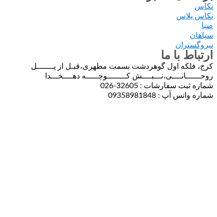
اس
ران
 با ما
که اول گوهردشت بسمت مطهری،قبـل از پـــــــل
انــــی،نـــبــــش کــــــــوچـــــه دهــــخـــدا
سفارشات : 32605-026
پ : 09358981848