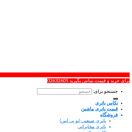
و قیمت تماس بگیرید 02632605
تجو برای:
اس باتری
مت باتری ماشین
وشگاه
باتری صنعتی (یو پی اس)
باتری مخابراتی