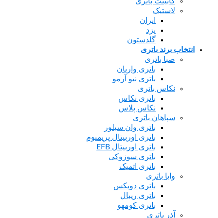
کابینت باتری
لاستیک
ایران
یزد
گلدستون
تخاب برند باتری
صبا باتری
باتری واریان
باتری نیو آرمو
نکاس باتری
باتری نکاس
نکاس پلاس
سپاهان باتری
باتری وان سیلور
باتری اوربیتال پریمیوم
باتری اوربیتال EFB
باتری سوزوکی
باتری اتمیک
وایا باتری
باتری دوپکس
باتری ریبال
باتری کومهو
آذر باتری