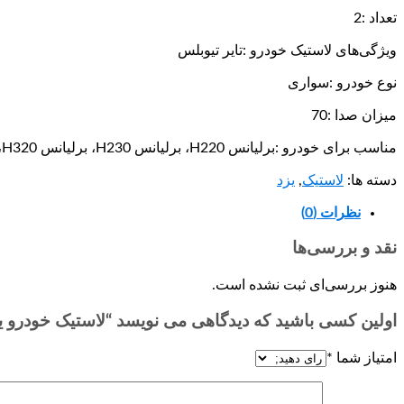
تعداد :2
ویژگی‌های لاستیک خودرو :تایر تیوبلس
نوع خودرو :سواری
میزان صدا :70
مناسب برای خودرو :برلیانس H220، برلیانس H230، برلیانس H320، برلیانس H330، جک S5، دنا، رنو L90، رنو ساندرو، سیتروئن زانتیا
دسته ها:
لاستیک
,
یزد
نظرات (0)
نقد و بررسی‌ها
هنوز بررسی‌ای ثبت نشده است.
اولین کسی باشید که دیدگاهی می نویسد “لاستیک خودرو یزد تایر مدل Uranus سایز 5R15
امتیاز شما
*