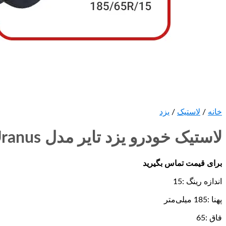
خانه
/
لاستیک
/
یزد
لاستیک خودرو یزد تایر مدل Uranus سایز 185/65R15 – دو حلقه
برای قیمت تماس بگیرید
اندازه رینگ :15
پهنا :185 میلی‌متر
فاق :65