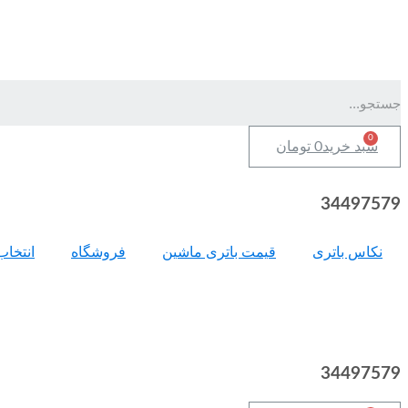
سبد خرید
0
تومان
34497579
نکاس باتری
قیمت باتری ماشین
فروشگاه
انتخاب
34497579