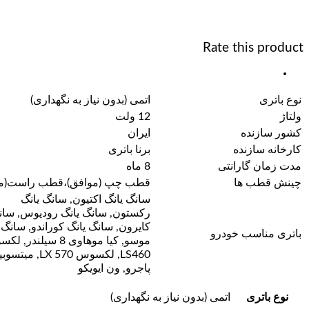
Rate this product
نوع باتری
اتمی (بدون نیاز به نگهداری)
ولتاژ
12 ولت
کشور سازنده
ایران
کارخانه سازنده
برنا باتری
مدت زمان گارانتی
8 ماه
چینش قطب ها
قطب چپ (موافق)،قطب راست(م
سانگ یانگ اکتیون, سانگ یانگ
رکستون, سانگ یانگ رودیوس, سان
کایرون, سانگ یانگ کوراندو, سانگ 
باتری مناسب خودرو
موسو, کیا موهاوی 8 سیلندر
LS460, لکسوس LX 570, 
پاجرو, ون ایویکو
نوع باتری
اتمی (بدون نیاز به نگهداری)