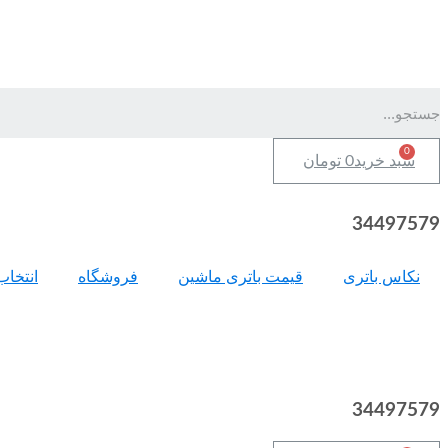
سبد خرید
0
تومان
34497579
نکاس باتری
قیمت باتری ماشین
فروشگاه
انتخاب
34497579