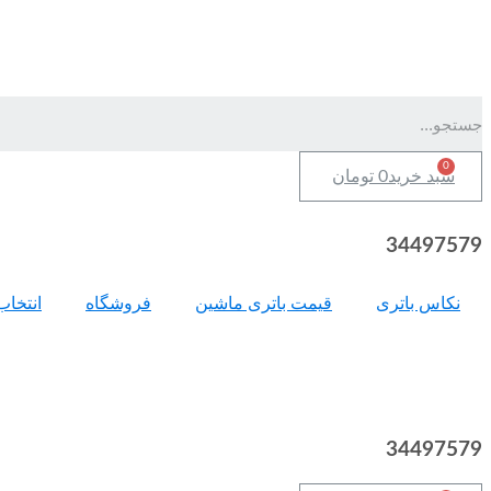
سبد خرید
0
تومان
34497579
نکاس باتری
قیمت باتری ماشین
فروشگاه
انتخاب
34497579