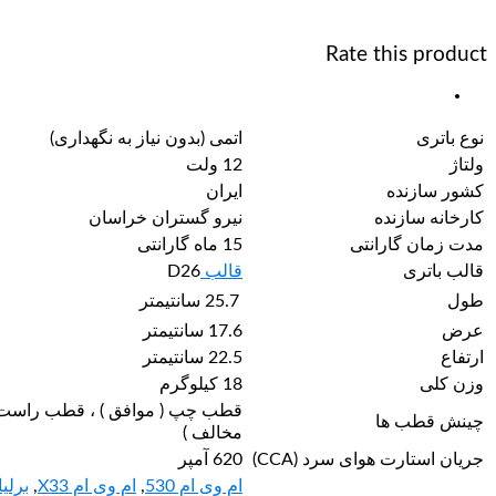
Rate this product
نوع باتری
اتمی (بدون نیاز به نگهداری)
ولتاژ
12 ولت
کشور سازنده
ایران
کارخانه سازنده
نیرو گستران خراسان
مدت زمان گارانتی
15 ماه گارانتی
قالب باتری
قالب
D26
طول
25.7 سانتیمتر
عرض
17.6 سانتیمتر
ارتفاع
22.5 سانتیمتر
وزن کلی
18 کیلوگرم
قطب چپ ( موافق ) ، قطب راست 
چینش قطب ها
مخالف )
جریان استارت هوای سرد (CCA)
620 آمپر
ام وی ام 530
,
ام وی ام X33
,
برلی