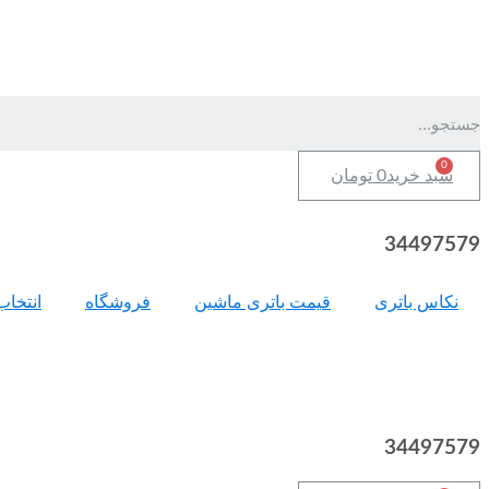
سبد خرید
0
تومان
34497579
نکاس باتری
قیمت باتری ماشین
فروشگاه
انتخاب
34497579