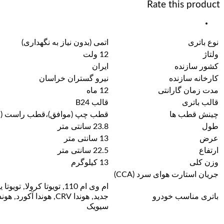
Rate this product
نوع باتری
اتمی (بدون نیاز به نگهداری)
ولتاژ
12 ولت
کشور سازنده
ایران
کارخانه سازنده
نیرو گستران خراسان
مدت زمان گارانتی
12 ماه
قالب باتری
قالب B24
چینش قطب ها
قطب چپ (موافق)،قطب راست (م
طول
23.8 سانتی متر
عرض
13 سانتی متر
ارتفاع
22.5 سانتی متر
وزن کلی
13 کیلوگرم
جریان استارت هوای سرد (CCA)
ام وی ام 110, تویوتا کرولا, تویو
باتری مناسب خودرو
جدید, هوندا CRV, هوندا آکورد, هون
سیویک