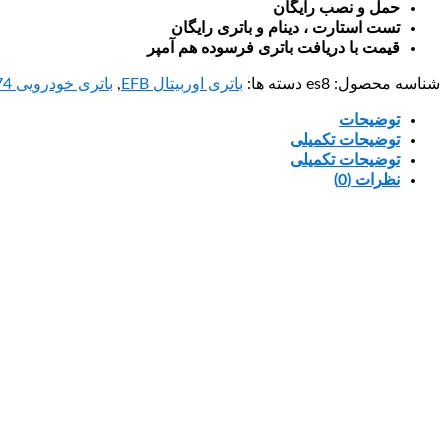
حمل و نصب رایگان
تست استارت ، دینام و باتری رایگان
قیمت با دریافت باتری فرسوده هم آمپر
شناسه محصول:
es8
دسته ها:
باتری اوربیتال EFB
,
باتری خودرویی 74 آمپر
توضیحات
توضیحات تکمیلی
توضیحات تکمیلی
نظرات (0)