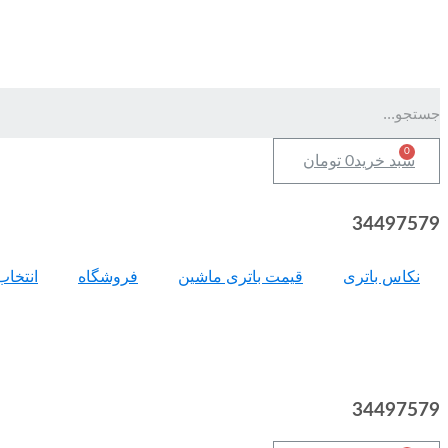
سبد خرید
0
تومان
34497579
نکاس باتری
قیمت باتری ماشین
فروشگاه
انتخاب
34497579