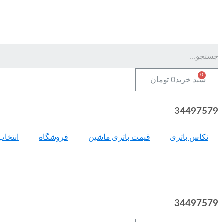
سبد خرید
0
تومان
34497579
نکاس باتری
قیمت باتری ماشین
فروشگاه
انتخاب
34497579