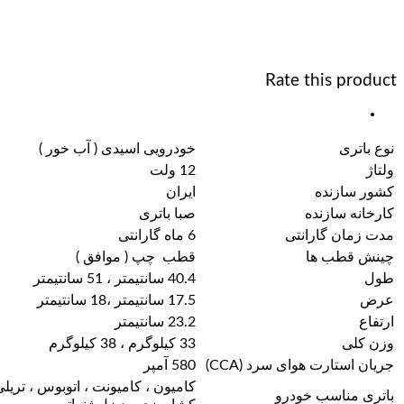
Rate this product
نوع باتری
خودرویی اسیدی ( آب خور )
ولتاژ
12 ولت
کشور سازنده
ایران
کارخانه سازنده
صبا باتری
مدت زمان گارانتی
6 ماه گارانتی
چینش قطب ها
قطب چپ ( موافق )
طول
40.4 سانتیمتر ، 51 سانتیمتر
عرض
17.5 سانتیمتر ،18 سانتیمتر
ارتفاع
23.2 سانتیمتر
وزن کلی
33 کیلوگرم ، 38 کیلوگرم
جریان استارت هوای سرد (CCA)
580 آمپر
کامیون ، کامیونت ، اتوبوس ، تریلی
باتری مناسب خودرو