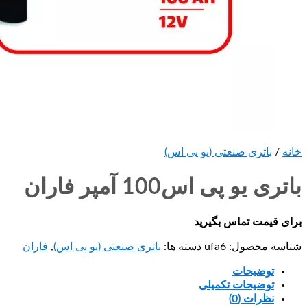
خانه
/
باتری صنعتی (یو پی اس)
باتری یو پی اس100 آمپر فاران
برای قیمت تماس بگیرید
شناسه محصول:
ufa6
دسته ها:
باتری صنعتی (یو پی اس)
,
فاران
توضیحات
توضیحات تکمیلی
نظرات (0)