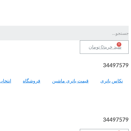
سبد خرید
0
تومان
34497579
نکاس باتری
قیمت باتری ماشین
فروشگاه
انتخاب
34497579