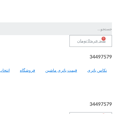
سبد خرید
0
تومان
34497579
نکاس باتری
قیمت باتری ماشین
فروشگاه
انتخاب
34497579