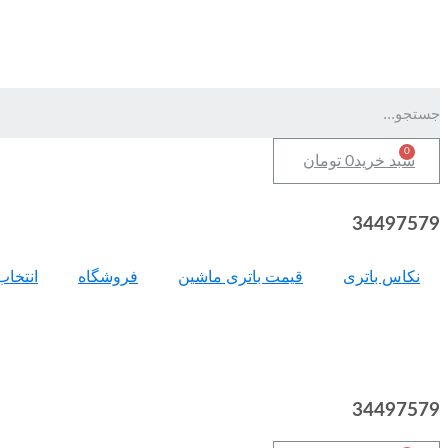
سبد خرید
0
تومان
34497579
نکاس باتری
قیمت باتری ماشین
فروشگاه
انتخاب
34497579