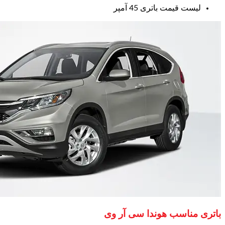
لیست قیمت باتری 45 آمپر
باتری مناسب هوندا سی آر وی