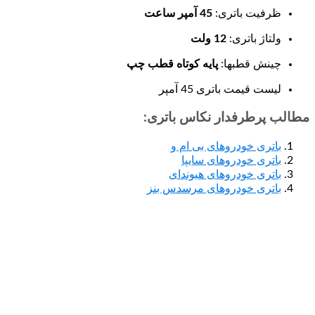
ظرفیت باتری:
45 آمپر ساعت
ولتاژ باتری:
12 ولت
چینش قطبها:
پایه کوتاه قطب چپ
لیست قیمت باتری 45 آمپر
مطالب پرطرفدار نکاس باتری:
باتری خودروهای بی ام و
باتری خودروهای سایپا
باتری خودروهای هیوندای
باتری خودروهای مرسدس بنز
واردات محصولاتی که تولید ملی را دارا هستند ممنوع گردید و این با
هاي قزوین ، تهران و البرز پایگاه هاي فروش خود راتحت عنوان فروشگا