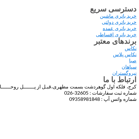
دسترسی سریع
خرید باتری ماشین
خرید باتری دولتی
خرید باتری عمده
خرید باتری اقساطی
برندهای معتبر
نکاس
نکاس پلاس
صبا
سپاهان
نیروگستران
ارتباط با ما
کرج، فلکه اول گوهردشت بسمت مطهری،قبـل از پـــــــل روحــــــانــــ
شماره ثبت سفارشات : 32605-026
شماره واتس آپ : 09358981848